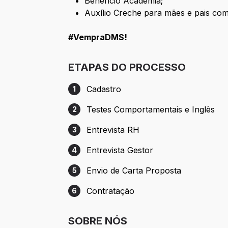
Benefício Academia;
Auxílio Creche para mães e pais com 
#VempraDMS!
ETAPAS DO PROCESSO
Cadastro
1
Etapa 1: Cadastro
Testes Comportamentais e Inglês
2
Etapa 2: Testes Comportamentais e Inglê
Entrevista RH
3
Etapa 3: Entrevista RH
Entrevista Gestor
4
Etapa 4: Entrevista Gestor
Envio de Carta Proposta
5
Etapa 5: Envio de Carta Proposta
Contratação
6
Etapa 6: Contratação
SOBRE NÓS